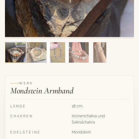
WERK
Mondstein Armband
18 cm
LÄNGE
Kronenchakra und
CHAKREN
Sakralchakra
Mondstein
EDELSTEINE