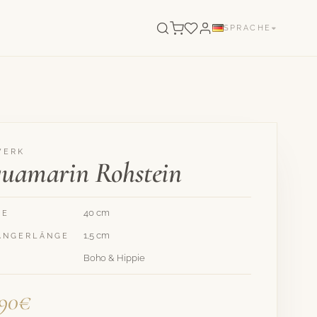
SPRACHE
WERK
uamarin Rohstein
40 cm
GE
1,5 cm
ÄNGERLÄNGE
Boho & Hippie
,90€