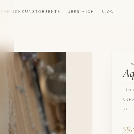
SCHMUCK
KUNSTOBJEKTE
ÜBER MICH
BLOG
Aq
LÄN
ANH
STIL
59