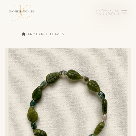
›
ARMBAND „LEAVES“