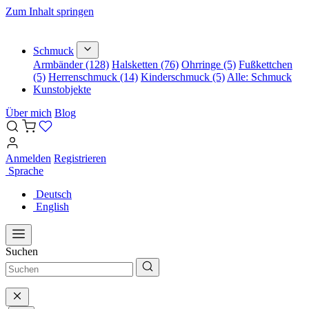
Zum Inhalt springen
Schmuck
Armbänder (128)
Halsketten (76)
Ohrringe (5)
Fußkettchen
(5)
Herrenschmuck (14)
Kinderschmuck (5)
Alle: Schmuck
Kunstobjekte
Über mich
Blog
Anmelden
Registrieren
Sprache
Deutsch
English
Suchen