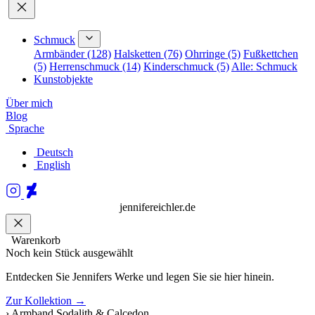
Schmuck
Armbänder (128)
Halsketten (76)
Ohrringe (5)
Fußkettchen
(5)
Herrenschmuck (14)
Kinderschmuck (5)
Alle: Schmuck
Kunstobjekte
Über mich
Blog
Sprache
Deutsch
English
jennifereichler.de
Warenkorb
Noch kein Stück ausgewählt
Entdecken Sie Jennifers Werke und legen Sie sie hier hinein.
Zur Kollektion →
›
Armband Sodalith & Calcedon