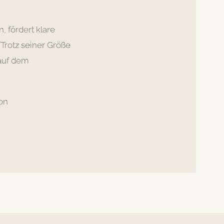
n, fördert klare
 Trotz seiner Größe
 auf dem
von