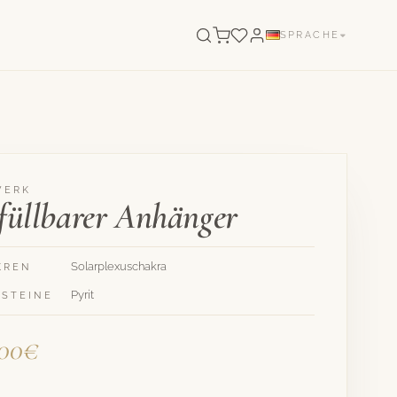
SPRACHE
WERK
füllbarer Anhänger
Solarplexuschakra
KREN
Pyrit
LSTEINE
,00€