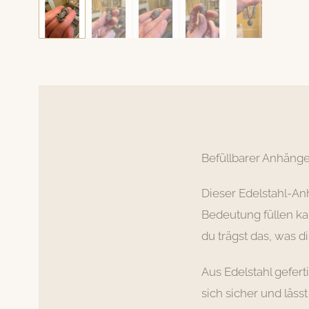
Hat sein Zuhause
gefunden
BEFÜLLBARER
ANHÄNGER
Befüllbarer Anhänger
Dieser Edelstahl-An
Bedeutung füllen kan
du trägst das, was di
Aus Edelstahl geferti
sich sicher und läss