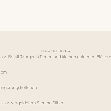
· BESCHREIBUNG ·
us Beryll (Morganit) Perlen und kleinen goldenen Blätter
8 cm
längerungskettchen
s aus vergoldetem Sterling Silber