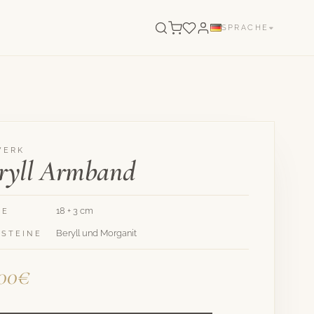
SPRACHE
WERK
ryll Armband
18 + 3 cm
GE
Beryll und Morganit
LSTEINE
,00€