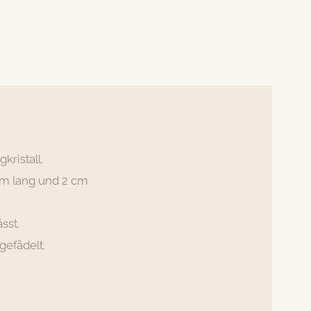
kristall.
 cm lang und 2 cm
sst.
gefädelt.