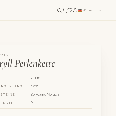
SPRACHE
WERK
ryll Perlenkette
70 cm
GE
5 cm
ÄNGERLÄNGE
Beryll und Morganit
LSTEINE
Perle
TENSTIL