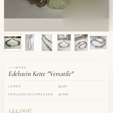
Hat sein Zuhause
gefunden
EDELSTEIN KETTE
"VERSATILE"
WERK
Edelstein Kette "Versatile"
51 cm
LÄNGE
10 mm
PERLENDURCHMESSER
144,00€