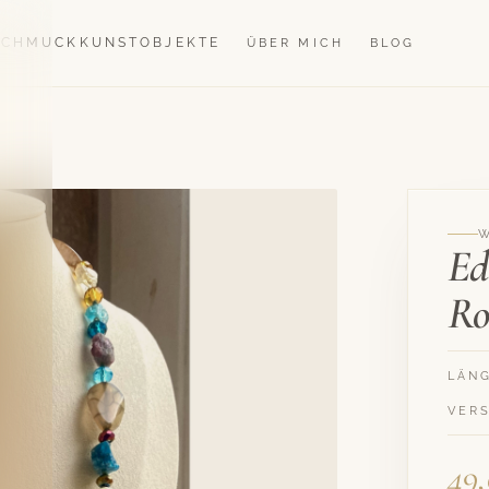
SCHMUCK
KUNSTOBJEKTE
ÜBER MICH
BLOG
Ed
Ro
LÄN
VER
49