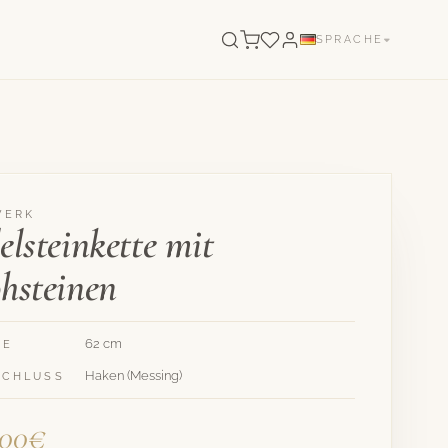
SPRACHE
WERK
elsteinkette mit
hsteinen
62 cm
GE
Haken (Messing)
SCHLUSS
,00€