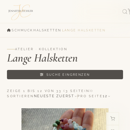
·
·
·
SCHMUCK
HALSKETTEN
LANGE HALSKETTEN
ATELIER · KOLLEKTION
Lange Halsketten
SUCHE EINGRENZEN
ZEIGE 1 BIS 12 VON 33 (3 SEITE(N))
NEUESTE ZUERST
12
SORTIEREN
PRO SEITE