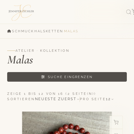
·
·
·
SCHMUCK
HALSKETTEN
MALAS
ATELIER · KOLLEKTION
Malas
SUCHE EINGRENZEN
ZEIGE 1 BIS 12 VON 16 (2 SEITE(N))
NEUESTE ZUERST
12
SORTIEREN
PRO SEITE