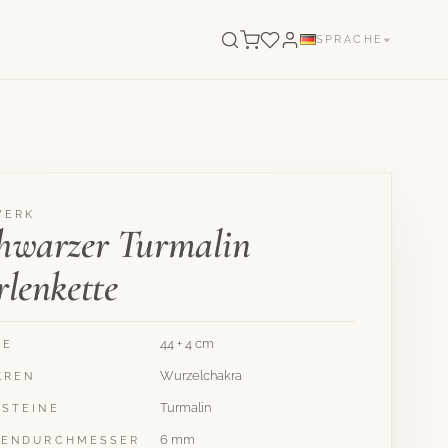
SPRACHE
WERK
hwarzer Turmalin
rlenkette
44 + 4 cm
GE
Wurzelchakra
KREN
Turmalin
LSTEINE
6 mm
LENDURCHMESSER