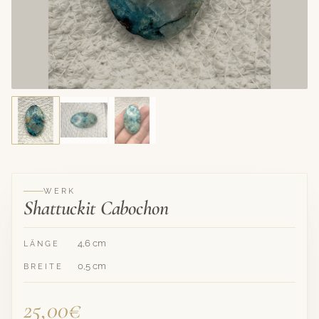
Hat sein Zuhause
gefunden
SHATTUCKIT
CABOCHON
WERK
Shattuckit Cabochon
4,6 cm
LÄNGE
0,5 cm
BREITE
25,00€