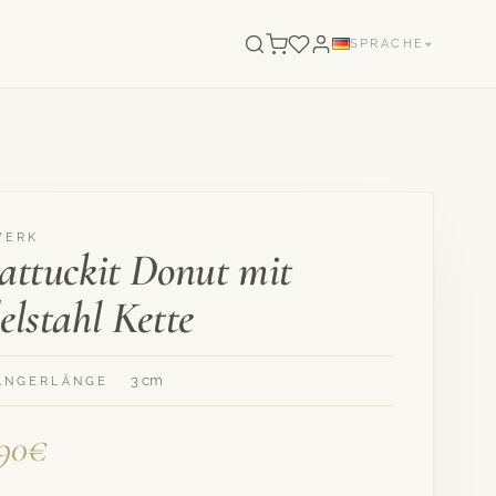
SPRACHE
WERK
attuckit Donut mit
elstahl Kette
3 cm
ÄNGERLÄNGE
,90€