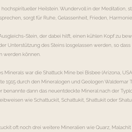
n hochspiritueller Heilstein. Wundervoll in der Meditation, st
prechen, sorgt für Ruhe, Gelassenheit, Frieden, Harmonie
 Ausgleichs-Stein, der dabei hilft, einen kühlen Kopf zu be
er Unterstützung des Steins losgelassen werden, so das
n werden können.
s Minerals war die Shattuck Mine bei Bisbee (Arizona, USA)
gte 1915 durch den Mineralogen und Geologen Waldemar T
ler benannte dann das neuentdeckte Mineral nach der Typlo
eibweisen wie Schattuckit, Schattukit, Shattukit oder Shatuk
ckit oft noch drei weitere Mineralien wie Quarz, Malachit