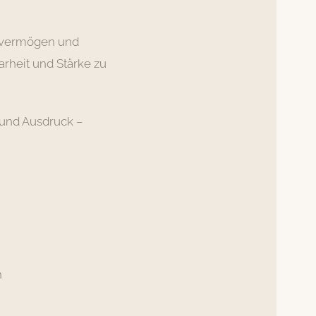
tevermögen und
larheit und Stärke zu
 und Ausdruck –
n