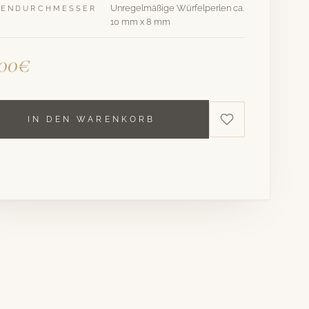
Unregelmäßige Würfelperlen ca.
LENDURCHMESSER
10 mm x 8 mm
,00€
IN DEN WARENKORB