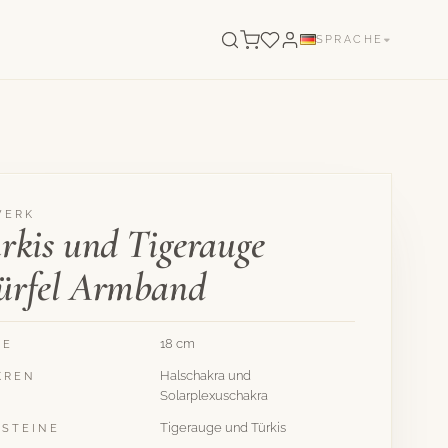
SPRACHE
WERK
rkis und Tigerauge
rfel Armband
18 cm
GE
Halschakra und
KREN
Solarplexuschakra
Tigerauge und Türkis
LSTEINE