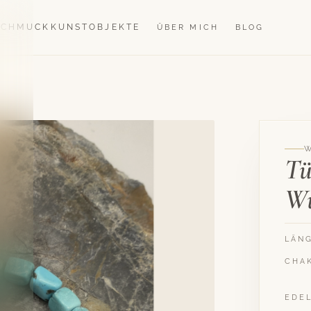
SCHMUCK
KUNSTOBJEKTE
ÜBER MICH
BLOG
Tü
Wü
LÄN
CHA
EDE