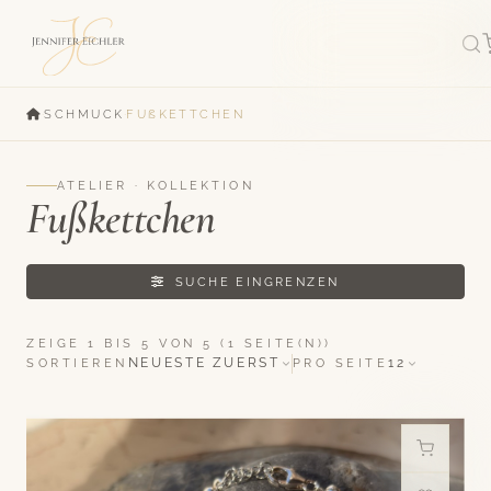
·
·
SCHMUCK
FUẞKETTCHEN
ATELIER · KOLLEKTION
Fußkettchen
SUCHE EINGRENZEN
ZEIGE 1 BIS 5 VON 5 (1 SEITE(N))
NEUESTE ZUERST
12
SORTIEREN
PRO SEITE