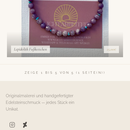
Lepidolith Fußkettchen
25,00€
ZEIGE 1 BIS 5 VON 5 (1 SEITE(N))
Originalmalerei und handgefertigter
Edelsteinschmuck — jedes Stück ein
Unikat.