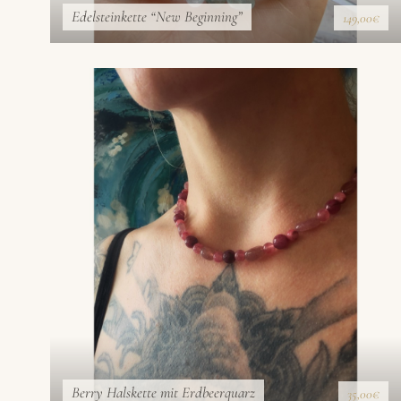
Edelsteinkette “New Beginning”
149,00€
Berry Halskette mit Erdbeerquarz
35,00€