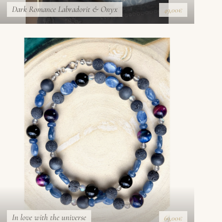
Dark Romance Labradorit & Onyx
49,00€
In love with the universe
69,00€