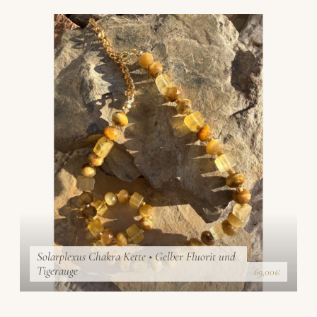
Solarplexus Chakra Kette • Gelber Fluorit und
Tigerauge
69,00€