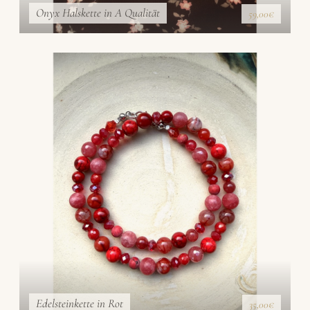
Onyx Halskette in A Qualität
59,00€
Edelsteinkette in Rot
35,00€