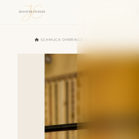
›
SCHMUCK
›
OHRRINGE
›
SILBER UND AMETHYST O