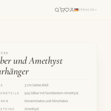
SPRACHE
WERK
lber und Amethyst
rhänger
3 cm (siehe Bild)
GE
925 Silber mit facettiertem Amethyst
TANDTEILE
Kronenchakra und Stirnchakra
KREN
Amethyst
LSTEINE