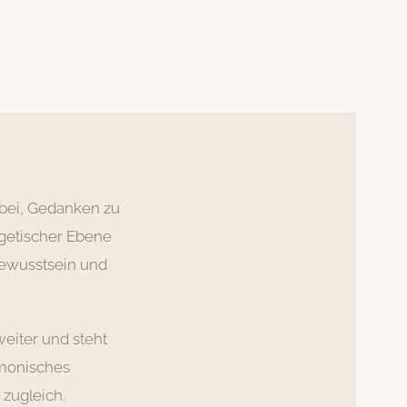
dabei, Gedanken zu
rgetischer Ebene
Bewusstsein und
weiter und steht
rmonisches
 zugleich.