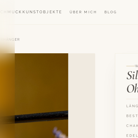
SCHMUCK
KUNSTOBJEKTE
ÜBER MICH
BLOG
HRHÄNGER
Si
Oh
LÄN
BES
CHA
EDE